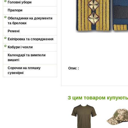
Головні убори
Прапори
Обкладинки на документи
та брелоки
Ремені
Екіпіровка та спорядження
Кобури і чохли
Календарі та вимпели
вишиті
Сорочки на пляшку
Опис :
сувенірні
З цим товаром купуют