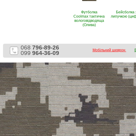
Футболка
Бейсболка 
Coolmax тактична
липучкою (ци
вологовiдводяща
(Олива)
068
796-89-26
Мобільний шеврон
099
964-36-09