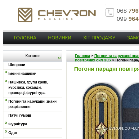
068
796
099
964
ГОЛОВНА
НОВИНКИ
ХІТ ПРОДАЖУ
ЗАМ
Каталог
Головна
>
Погони та нарукавні зна
повітряних сил ЗСУ
>
Погони пара
Шеврони
Погони парадні повітр
Іменні нашивки
Нашивки, групи крові,
курсівки, кокарди,
прапорці, фурнітура
Погони та нарукавні знаки
розрізнення
Патчі гумові
Фурнітура
Одяг