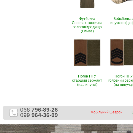
Футболка
Бейсболка 
Coolmax тактична
липучкою (ци
вологовiдводяща
(Олива)
Погон НГУ
Погон НГУ
старший сержант
головний сер
(на липучці)
(на липучці
068
796-89-26
Мобільний шеврон
099
964-36-09