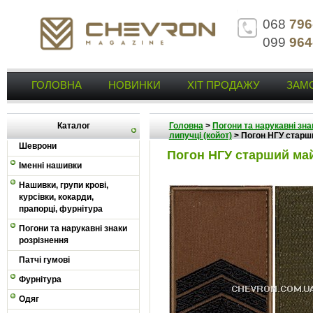
068
796
099
964
ГОЛОВНА
НОВИНКИ
ХІТ ПРОДАЖУ
ЗАМ
Каталог
Головна
>
Погони та нарукавні зна
липучці (койот)
>
Погон НГУ старши
Шеврони
Погон НГУ старший май
Іменні нашивки
Нашивки, групи крові,
курсівки, кокарди,
прапорці, фурнітура
Погони та нарукавні знаки
розрізнення
Патчі гумові
Фурнітура
Одяг