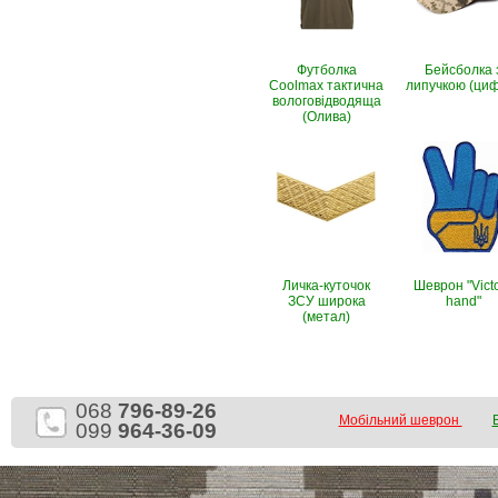
Футболка
Бейсболка 
Coolmax тактична
липучкою (ци
вологовiдводяща
(Олива)
Личка-куточок
Шеврон "Vict
ЗСУ широка
hand"
(метал)
068
796-89-26
Мобільний шеврон
099
964-36-09