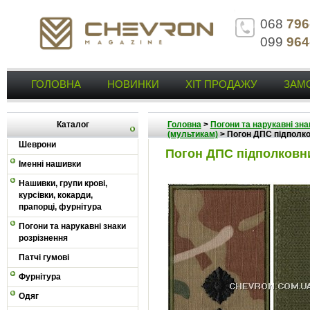
068
796
099
964
ГОЛОВНА
НОВИНКИ
ХІТ ПРОДАЖУ
ЗАМ
Каталог
Головна
>
Погони та нарукавні зна
(мультикам)
>
Погон ДПС підполков
Шеврони
Погон ДПС підполковник
Іменні нашивки
Нашивки, групи крові,
курсівки, кокарди,
прапорці, фурнітура
Погони та нарукавні знаки
розрізнення
Патчі гумові
Фурнітура
Одяг