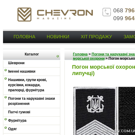
068
796
099
964
ГОЛОВНА
НОВИНКИ
ХІТ ПРОДАЖУ
ЗАМ
Каталог
Головна
>
Погони та нарукавні зна
морської охорони
>
Погон морської
Шеврони
Погон морської охорон
Іменні нашивки
липучці)
Нашивки, групи крові,
курсівки, кокарди,
прапорці, фурнітура
Погони та нарукавні знаки
розрізнення
Патчі гумові
Фурнітура
Одяг