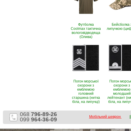
Футболка
Бейсболка 
Coolmax тактична
липучкою (ци
вологовiдводяща
(Олива)
Погон морської
Погон морськ
охорони з
охорони з
емблемою
емблемою
головний
молодший
старшина (нитка
лейтенант (ни
біла, на липучці)
біла, на липуч
068
796-89-26
Мобільний шеврон
099
964-36-09