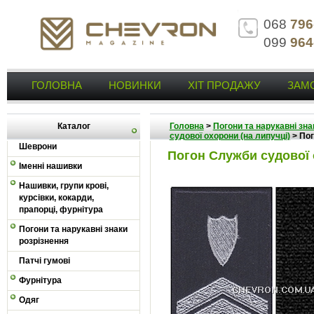
068
796
099
964
ГОЛОВНА
НОВИНКИ
ХІТ ПРОДАЖУ
ЗАМ
Каталог
Головна
>
Погони та нарукавні зна
судової охорони (на липучці)
>
Пог
Шеврони
Погон Служби судової 
Іменні нашивки
Нашивки, групи крові,
курсівки, кокарди,
прапорці, фурнітура
Погони та нарукавні знаки
розрізнення
Патчі гумові
Фурнітура
Одяг