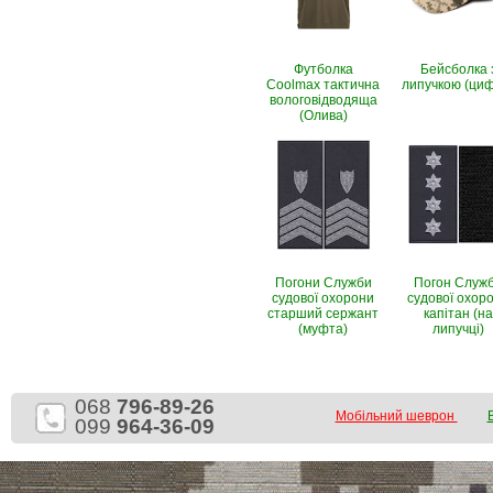
Футболка
Бейсболка 
Coolmax тактична
липучкою (ци
вологовiдводяща
(Олива)
Погони Служби
Погон Служ
судової охорони
судової охор
старший сержант
капітан (на
(муфта)
липучці)
068
796-89-26
Мобільний шеврон
099
964-36-09