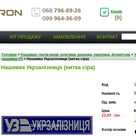
068
796-89-26
Кошик
(0)
099
964-36-09
ХІТ ПРОДАЖУ
ЗАМОВЛЕННЯ
КОНТАКТ
Головна
>
Нашивки, групи крові, курсівки, кокарди, прапорці, фурнітура
>
У
нашивки УЗ
>
Нашивка Укрзалізниця (нитка сіра)
Нашивка Укрзалізниця (нитка сіра)
Код
В
Наявність
Од. вим.
Ціна
К
22,00 грн.
Kолір основи