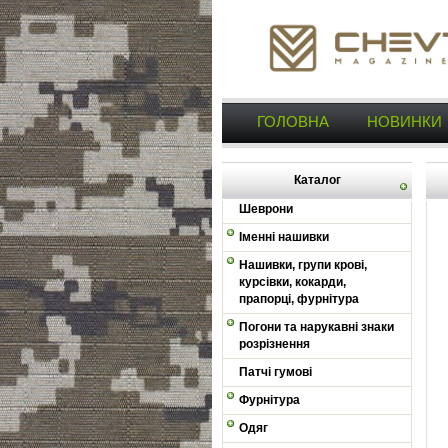
ГОЛОВНА
НОВИНКИ
Каталог
Шеврони
Іменні нашивки
Нашивки, групи крові,
курсівки, кокарди,
прапорці, фурнітура
Погони та нарукавні знаки
розрізнення
Патчі гумові
Фурнітура
Одяг