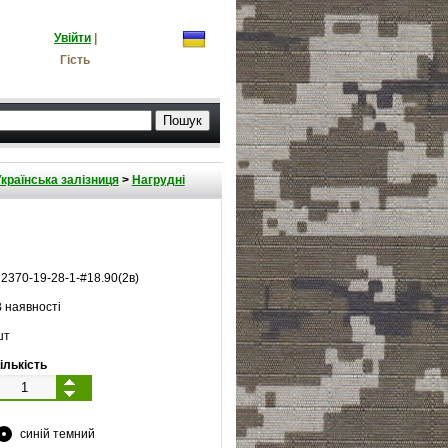
Увійти
|
Гість
країнська залізниця
>
Нагрудні
12370
-
19
-
28
-
1
-#
18.90(2в)
 наявності
шт
ількість
синій темний