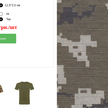
12,5*2,5 см
Ні
Так
грн./шт