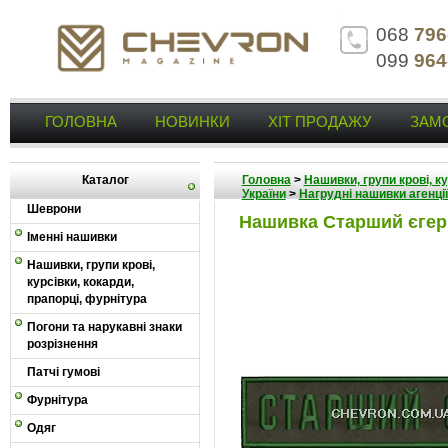
068
796
099
964
ГОЛОВНА
НОВИНКИ
ХІТ ПРОДАЖУ
ЗАМ
Каталог
Головна
>
Нашивки, групи крові, к
України
>
Нагрудні нашивки агенції
Шеврони
Нашивка Старший єгер
Іменні нашивки
Нашивки, групи крові,
курсівки, кокарди,
прапорці, фурнітура
Погони та нарукавні знаки
розрізнення
Патчі гумові
Фурнітура
Одяг