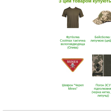
З цим товаром купуют
Футболка
Бейсболка 
Coolmax тактична
липучкою (ци
вологовiдводяща
(Олива)
Шеврон "Череп
Погон ЗСУ
Mines"
підполковни
(чорна нитка,
липучці)