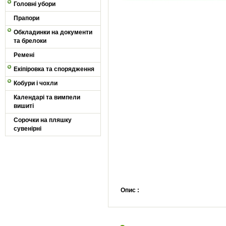
Головні убори
Прапори
Обкладинки на документи
та брелоки
Ремені
Екіпіровка та спорядження
Кобури і чохли
Календарі та вимпели
вишиті
Сорочки на пляшку
сувенірні
Опис :