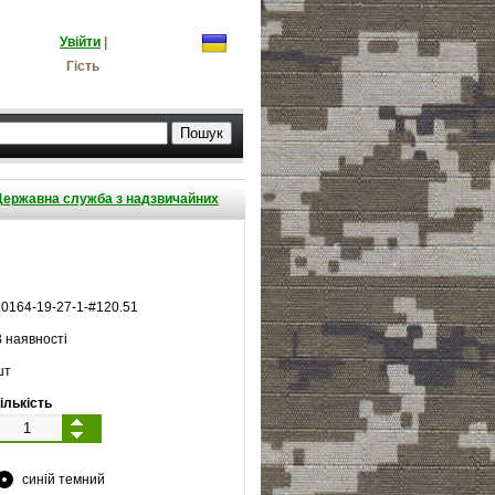
Увійти
|
Гість
Державна служба з надзвичайних
10164
-
19
-
27
-
1
-#
120.51
 наявності
шт
ількість
синій темний