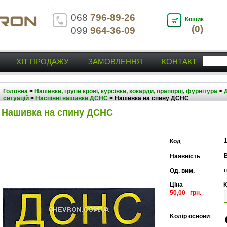
068
796-89-26
Кошик
(0)
099
964-36-09
ХІТ ПРОДАЖУ
ЗАМОВЛЕННЯ
КОНТАКТ
Головна
>
Нашивки, групи крові, курсівки, кокарди, прапорці, фурнітура
>
ситуацій
>
Наспінні нашивки ДСНС
>
Нашивка на спину ДСНС
Нашивка на спину ДСНС
Код
В
Наявність
Од. вим.
Ціна
К
50,00 грн.
Kолір основи