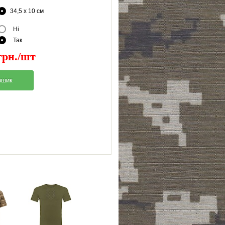
34,5 x 10 см
Ні
Так
грн./шт