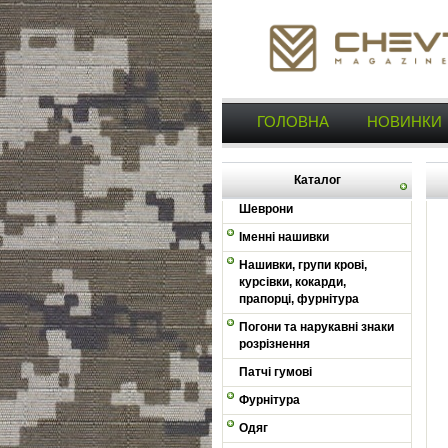
ГОЛОВНА
НОВИНКИ
Каталог
Шеврони
Іменні нашивки
Нашивки, групи крові,
курсівки, кокарди,
прапорці, фурнітура
Погони та нарукавні знаки
розрізнення
Патчі гумові
Фурнітура
Одяг