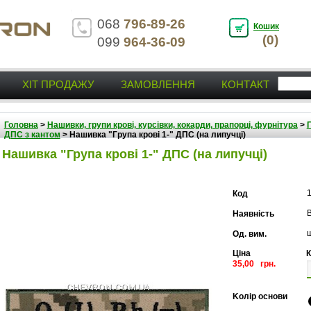
068
796-89-26
Кошик
(0)
099
964-36-09
ХІТ ПРОДАЖУ
ЗАМОВЛЕННЯ
КОНТАКТ
Головна
>
Нашивки, групи крові, курсівки, кокарди, прапорці, фурнітура
>
ДПС з кантом
>
Нашивка "Група крові 1-" ДПС (на липучці)
Нашивка "Група крові 1-" ДПС (на липучці)
Код
В
Наявність
Од. вим.
Ціна
К
35,00 грн.
Kолір основи