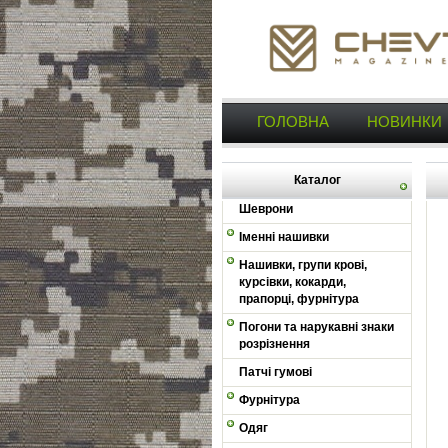
ГОЛОВНА
НОВИНКИ
Каталог
Шеврони
Іменні нашивки
Нашивки, групи крові,
курсівки, кокарди,
прапорці, фурнітура
Погони та нарукавні знаки
розрізнення
Патчі гумові
Фурнітура
Одяг