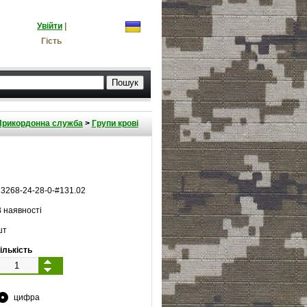
Увійти
|
Гість
Прикордонна служба
>
Групи крові
13268
-
24
-
28
-
0
-#
131.02
 наявності
шт
ількість
цифра