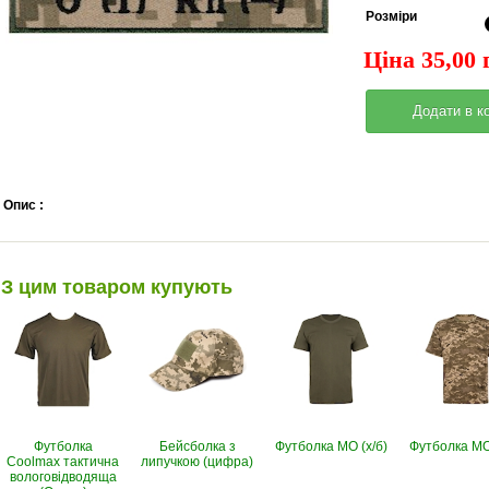
Pозміри
Ціна 35,00 
Опис :
З цим товаром купують
Футболка
Бейсболка з
Футболка МО (х/б)
Футболка МО 
Coolmax тактична
липучкою (цифра)
вологовiдводяща