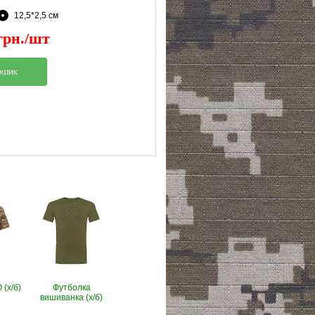
12,5*2,5 см
грн./шт
(х/б)
Футболка
вишиванка (х/б)