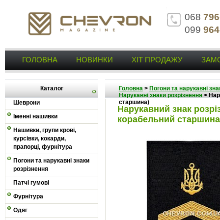
068
796
099
964
ГОЛОВНА
НОВИНКИ
ХІТ ПРОДАЖУ
ЗАМ
Каталог
Головна
>
Погони та нарукавні зна
Нарукавні знаки розрізнення
>
Нар
старшина)
Шеврони
Нарукавний знак розр
Іменні нашивки
корабельний старшина
Нашивки, групи крові,
курсівки, кокарди,
прапорці, фурнітура
Погони та нарукавні знаки
розрізнення
Патчі гумові
Фурнітура
Одяг