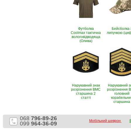
Футболка
Бейсболка 
Coolmax тактична
липучкою (ци
вологовiдводяща
(Олива)
Нарукавний знак
Нарукавний з
розрізнення ВМС
розрізнення 
старшина 2
головний
статті
корабельни
старшина
068
796-89-26
Мобільний шеврон
099
964-36-09