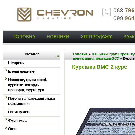
068
796
099
964
ГОЛОВНА
НОВИНКИ
ХІТ ПРОДАЖУ
ЗАМ
Каталог
Головна
>
Нашивки, групи крові, к
навчальних закладів ЗСУ
>
Курсів
Шеврони
Курсівка ВМС 2 курс
Іменні нашивки
Нашивки, групи крові,
курсівки, кокарди,
прапорці, фурнітура
Погони та нарукавні знаки
розрізнення
Патчі гумові
Фурнітура
Одяг