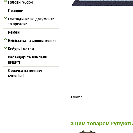
Головні убори
Прапори
Обкладинки на документи
та брелоки
Ремені
Екіпіровка та спорядження
Кобури і чохли
Календарі та вимпели
вишиті
Сорочки на пляшку
сувенірні
Опис :
З цим товаром купуют