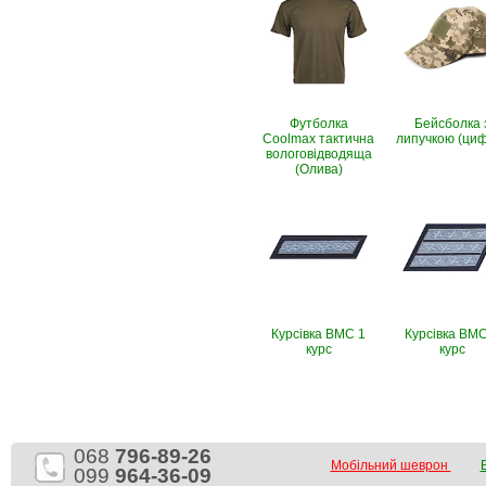
Футболка
Бейсболка 
Coolmax тактична
липучкою (ци
вологовiдводяща
(Олива)
Курсівка ВМС 1
Курсівка ВМС
курс
курс
068
796-89-26
Мобільний шеврон
099
964-36-09