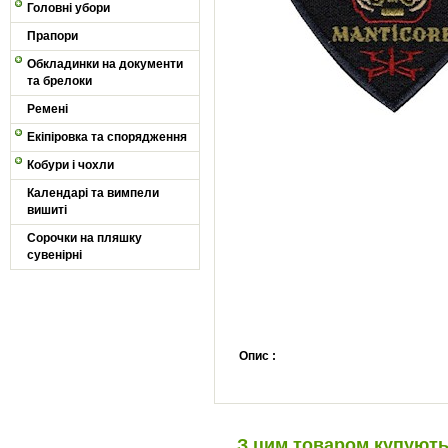
Головні убори
Прапори
Обкладинки на документи
та брелоки
Ремені
Екіпіровка та спорядження
Кобури і чохли
Календарі та вимпели
вишиті
Сорочки на пляшку
сувенірні
Опис :
З цим товаром купуют