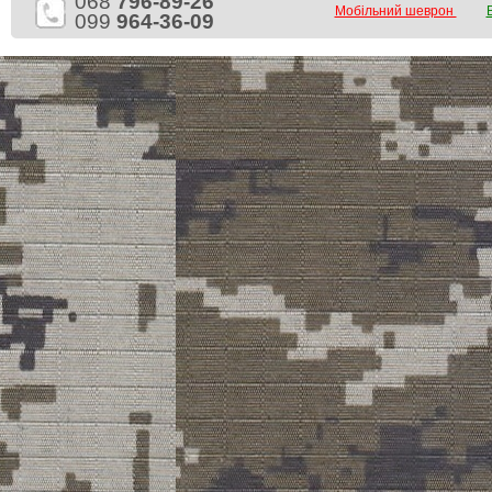
068
796-89-26
Мобільний шеврон
099
964-36-09