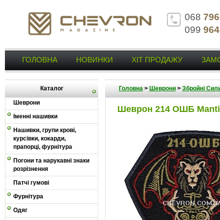
068
796
099
964
ГОЛОВНА
НОВИНКИ
ХІТ ПРОДАЖУ
ЗАМ
Каталог
Головна
>
Шеврони
>
Збройні Сили
Шеврони
Шеврон 214 ОШБ Manti
Іменні нашивки
Нашивки, групи крові,
курсівки, кокарди,
прапорці, фурнітура
Погони та нарукавні знаки
розрізнення
Патчі гумові
Фурнітура
Одяг