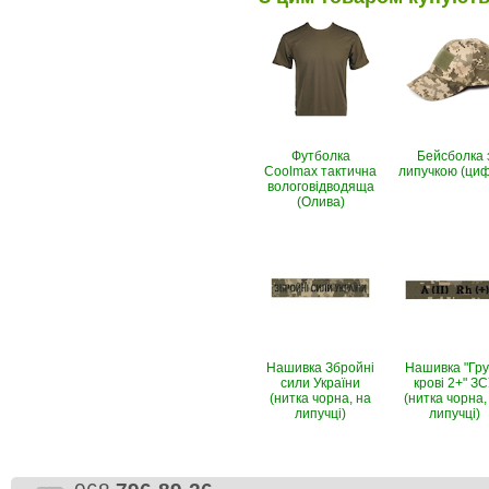
Футболка
Бейсболка 
Coolmax тактична
липучкою (ци
вологовiдводяща
(Олива)
Нашивка Збройні
Нашивка "Гр
сили України
крові 2+" З
(нитка чорна, на
(нитка чорна,
липучці)
липучці)