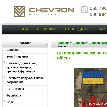
068
796
099
964
ГОЛОВНА
НОВИНКИ
ХІТ ПРОДАЖУ
ЗАМ
Каталог
Головна
>
Шеврони
>
Шеврон-заг
військ
Шеврони
Шеврон-заглушка на л
Іменні нашивки
військ
Нашивки, групи крові,
курсівки, кокарди,
прапорці, фурнітура
Погони та нарукавні знаки
розрізнення
Патчі гумові
Фурнітура
Одяг