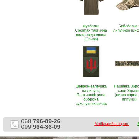
Футболка
Бейсболка 
Coolmax тактична
липучкою (ци
вологовiдводяща
(Олива)
Шеврон-заглушка
Нашивка Збро
на липучці
сили Україн
Протиповітряна
(нитка чорна,
оборона
липучці)
сухопутних військ
068
796-89-26
Мобільний шеврон
099
964-36-09