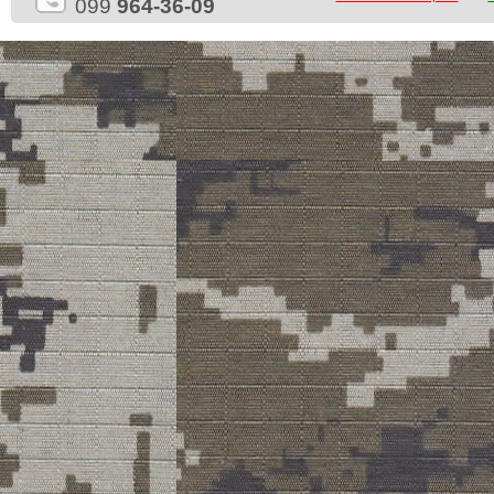
099
964-36-09