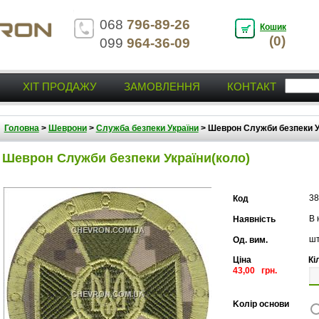
068
796-89-26
Кошик
(0)
099
964-36-09
ХІТ ПРОДАЖУ
ЗАМОВЛЕННЯ
КОНТАКТ
Головна
>
Шеврони
>
Служба безпеки України
>
Шеврон Служби безпеки У
Шеврон Служби безпеки України(коло)
38
Код
В 
Наявність
ш
Од. вим.
Ціна
Кі
43,00 грн.
Kолір основи