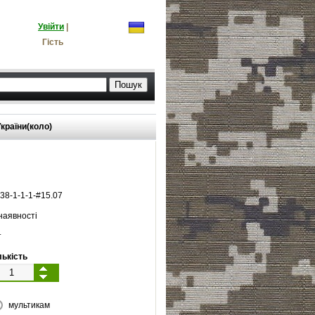
Увійти
|
Гість
країни(коло)
38
-
1
-
1
-
1
-#
15.07
наявності
т
лькість
мультикам