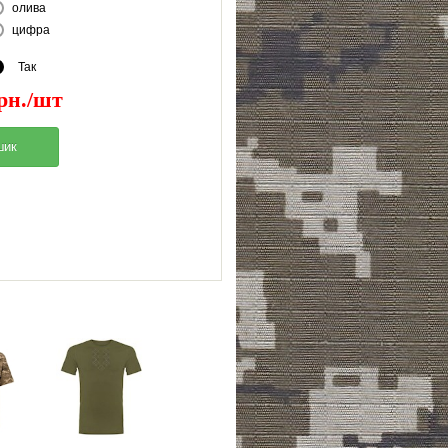
олива
цифра
Так
грн./шт