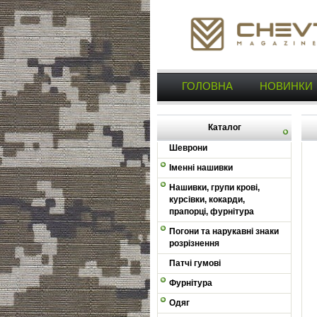
ГОЛОВНА
НОВИНКИ
Каталог
Шеврони
Іменні нашивки
Нашивки, групи крові,
курсівки, кокарди,
прапорці, фурнітура
Погони та нарукавні знаки
розрізнення
Патчі гумові
Фурнітура
Одяг