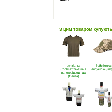
Опис :
З цим товаром купуют
Футболка
Бейсболка 
Coolmax тактична
липучкою (ци
вологовiдводяща
(Олива)