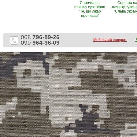
Сорочка на
Сорочка н
пляшку сувенірна
пляшку сувен
"Те, що лІкар
"Слава Україн
прописав"
068
796-89-26
Мобільний шеврон
099
964-36-09