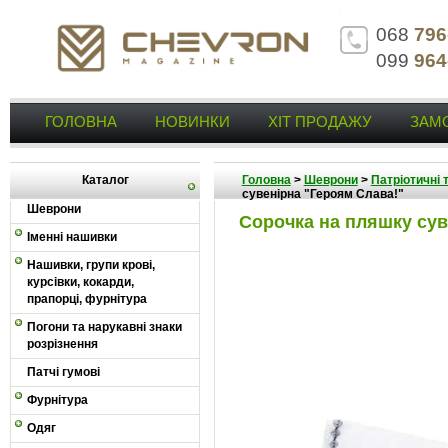
068
796
099
964
ГОЛОВНА
НОВИНКИ
ХІТ ПРОДАЖУ
ЗАМ
Каталог
Головна
>
Шеврони
>
Патріотичні 
сувенірна "Героям Слава!"
Шеврони
Сорочка на пляшку сув
Іменні нашивки
Нашивки, групи крові,
курсівки, кокарди,
прапорці, фурнітура
Погони та нарукавні знаки
розрізнення
Патчі гумові
Фурнітура
Одяг