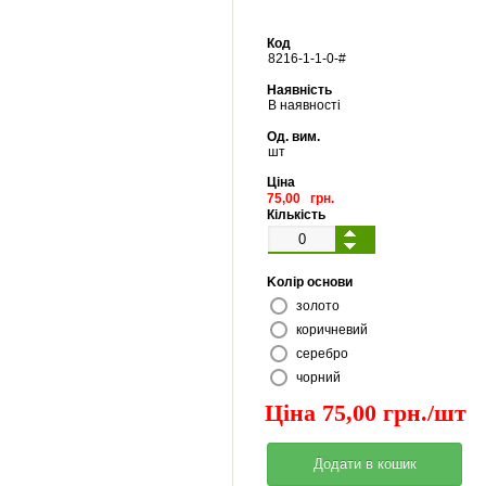
Код
8216
-
1
-
1
-
0
-#
Наявність
В наявності
Од. вим.
шт
Ціна
75,00 грн.
Кількість
Kолір основи
золото
коричневий
серебро
чорний
Ціна 75,00 грн./шт