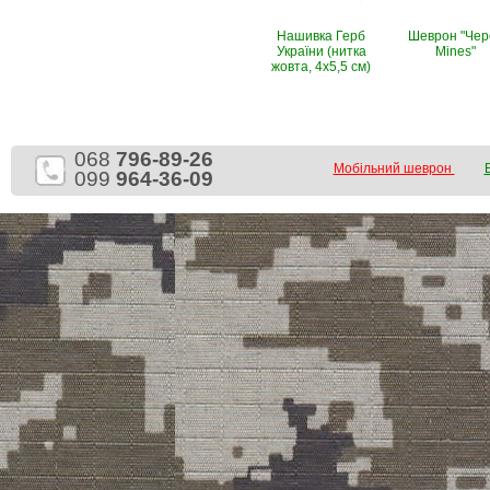
Нашивка Герб
Шеврон "Чер
України (нитка
Mines"
жовта, 4х5,5 см)
068
796-89-26
Мобільний шеврон
099
964-36-09