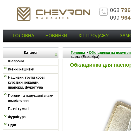
068
796
099
964
ГОЛОВНА
НОВИНКИ
ХІТ ПРОДАЖУ
ЗАМ
Каталог
Головна
>
Обкладинки на докумен
карта (Екошкіра)
Шеврони
Обкладинка для паспор
Іменні нашивки
Нашивки, групи крові,
курсівки, кокарди,
прапорці, фурнітура
Погони та нарукавні знаки
розрізнення
Патчі гумові
Фурнітура
Одяг