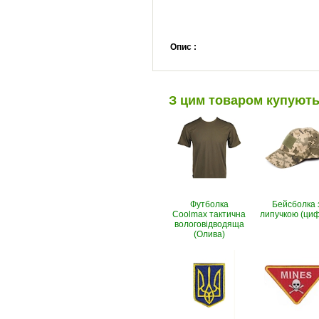
Опис :
З цим товаром купуют
Футболка
Бейсболка 
Coolmax тактична
липучкою (ци
вологовiдводяща
(Олива)