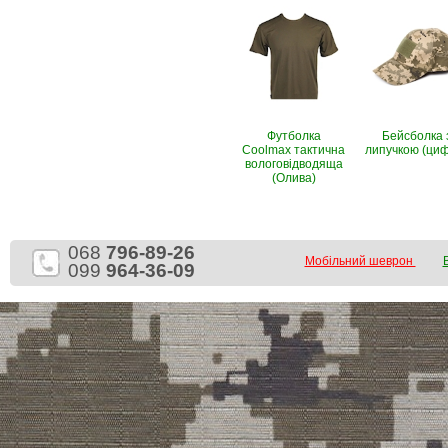
Футболка
Бейсболка 
Coolmax тактична
липучкою (ци
вологовiдводяща
(Олива)
068
796-89-26
Мобільний шеврон
099
964-36-09