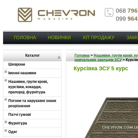
068
796
099
964
ГОЛОВНА
НОВИНКИ
ХІТ ПРОДАЖУ
ЗАМ
Каталог
Головна
>
Нашивки, групи крові, к
навчальних закладів ЗСУ
>
Курсів
Шеврони
Курсівка ЗСУ 5 курс
Іменні нашивки
Нашивки, групи крові,
курсівки, кокарди,
прапорці, фурнітура
Погони та нарукавні знаки
розрізнення
Патчі гумові
Фурнітура
Одяг