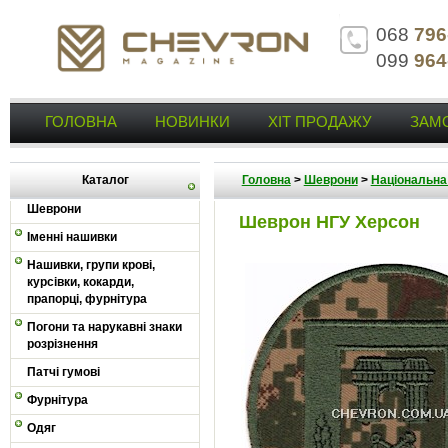
068
796
099
964
ГОЛОВНА
НОВИНКИ
ХІТ ПРОДАЖУ
ЗАМ
Каталог
Головна
>
Шеврони
>
Національна 
Шеврони
Шеврон НГУ Херсон
Іменні нашивки
Нашивки, групи крові,
курсівки, кокарди,
прапорці, фурнітура
Погони та нарукавні знаки
розрізнення
Патчі гумові
Фурнітура
Одяг