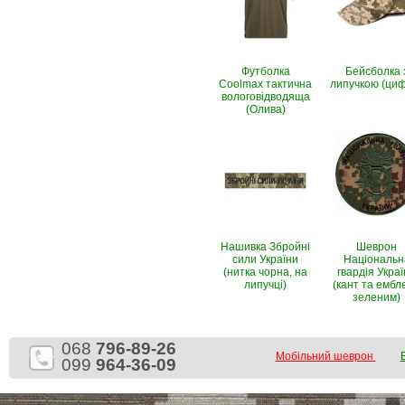
Футболка
Бейсболка 
Coolmax тактична
липучкою (ци
вологовiдводяща
(Олива)
Нашивка Збройні
Шеврон
сили України
Національн
(нитка чорна, на
гвардія Укра
липучці)
(кант та ембл
зеленим)
068
796-89-26
Мобільний шеврон
099
964-36-09