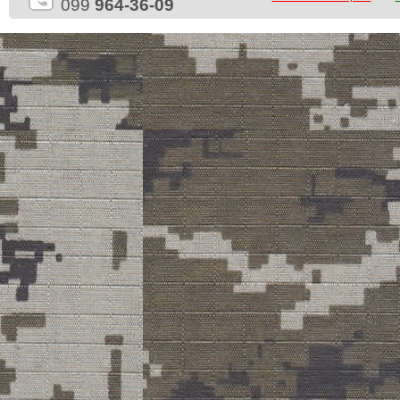
099
964-36-09