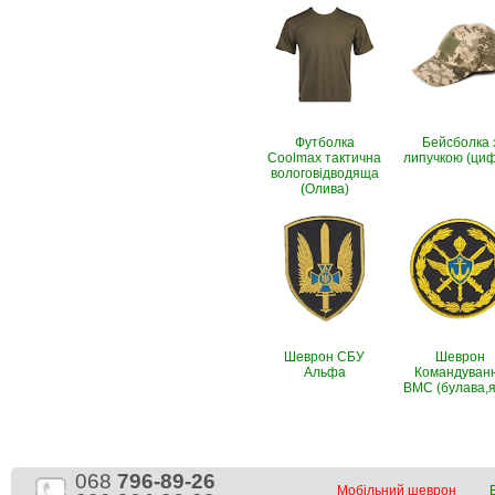
Футболка
Бейсболка 
Coolmax тактична
липучкою (ци
вологовiдводяща
(Олива)
Шеврон СБУ
Шеврон
Альфа
Командуван
ВМС (булава,я
068
796-89-26
Мобільний шеврон