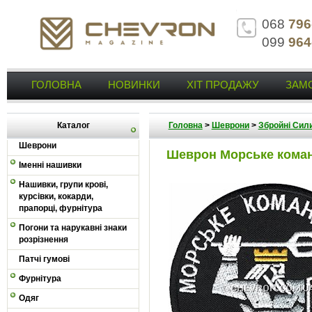
068
796
099
964
ГОЛОВНА
НОВИНКИ
ХІТ ПРОДАЖУ
ЗАМ
Каталог
Головна
>
Шеврони
>
Збройні Сили
Шеврони
Шеврон Морське кома
Іменні нашивки
Нашивки, групи крові,
курсівки, кокарди,
прапорці, фурнітура
Погони та нарукавні знаки
розрізнення
Патчі гумові
Фурнітура
Одяг