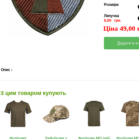
Pозміри
Липучка
6,00 грн.
Ціна 49,00 
Опис :
З цим товаром купують
Футболка
Бейсболка з
Футболка МО (х/б)
Футболка МО 