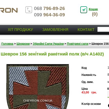
068
796-89-26
Кошик
(0)
099
964-36-09
ХІТ ПРОДАЖУ
ЗАМОВЛЕННЯ
КОНТАКТ
Головна
>
Шеврони
>
Збройні Сили України
>
Повітряні сили
>
Шеврон 156 з
Шеврон 156 зені́тний раке́тний полк (в/ч А1402)
Код
В
Наявність
Од. вим.
Ціна
К
43,00 грн.
Kолір основи