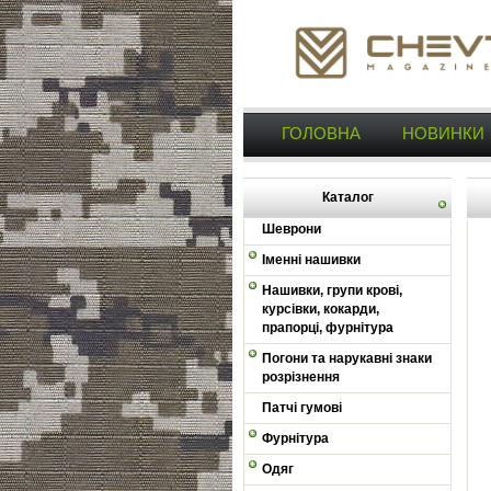
ГОЛОВНА
НОВИНКИ
Каталог
Шеврони
Іменні нашивки
Нашивки, групи крові,
курсівки, кокарди,
прапорці, фурнітура
Погони та нарукавні знаки
розрізнення
Патчі гумові
Фурнітура
Одяг