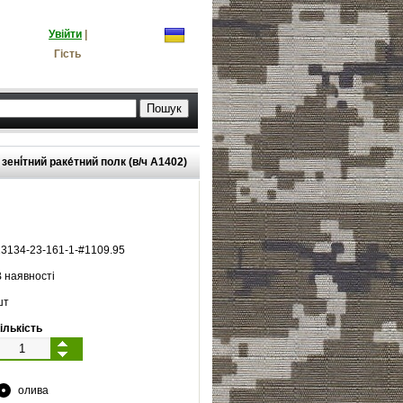
Увійти
|
Гість
ені́тний раке́тний полк (в/ч А1402)
13134
-
23
-
161
-
1
-#
1109.95
 наявності
шт
ількість
олива