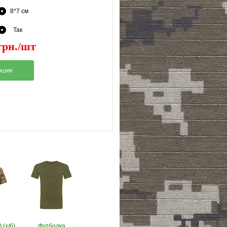
8*7 см
Так
грн./шт
(х/б)
Футболка