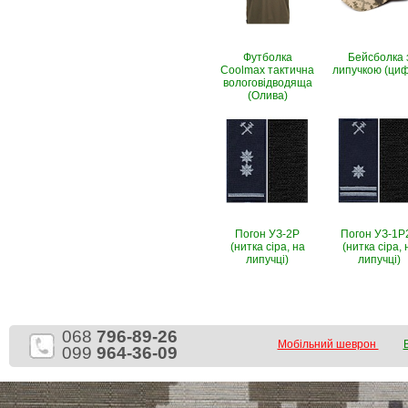
Футболка
Бейсболка 
Coolmax тактична
липучкою (ци
вологовiдводяща
(Олива)
Погон УЗ-2Р
Погон УЗ-1Р
(нитка сіра, на
(нитка сіра, 
липучці)
липучці)
068
796-89-26
Мобільний шеврон
099
964-36-09