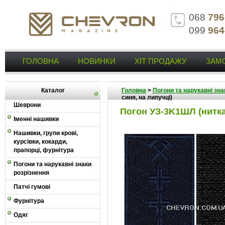
068
796
099
964
ГОЛОВНА
НОВИНКИ
ХІТ ПРОДАЖУ
ЗАМ
Каталог
Головна
>
Погони та нарукавні зна
синя, на липучці)
Шеврони
Погон УЗ-3K1ШЛ (нитка
Іменні нашивки
Нашивки, групи крові,
курсівки, кокарди,
прапорці, фурнітура
Погони та нарукавні знаки
розрізнення
Патчі гумові
Фурнітура
Одяг