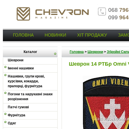
068
796
099
964
ГОЛОВНА
НОВИНКИ
ХІТ ПРОДАЖУ
ЗАМ
Каталог
Головна
>
Шеврони
>
Збройні Сили
Шеврони
Шеврон 14 РТБр Omni 
Іменні нашивки
Нашивки, групи крові,
курсівки, кокарди,
прапорці, фурнітура
Погони та нарукавні знаки
розрізнення
Патчі гумові
Фурнітура
Одяг