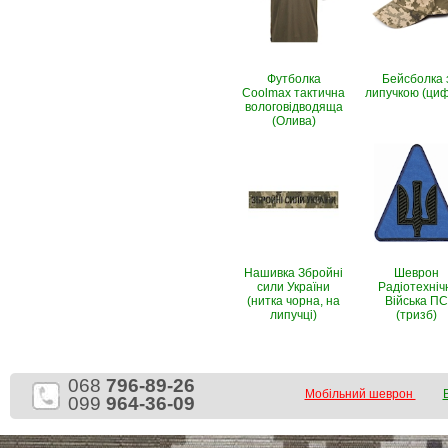
Футболка
Бейсболка 
Coolmax тактична
липучкою (ци
вологовiдводяща
(Олива)
Нашивка Збройні
Шеврон
сили України
Радіотехніч
(нитка чорна, на
Війська ПС
липучці)
(тризб)
068
796-89-26
Мобільний шеврон
099
964-36-09