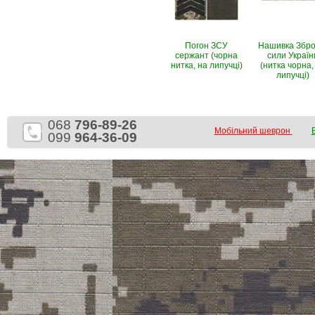
Погон ЗСУ
Нашивка Збро
сержант (чорна
сили Україн
нитка, на липучці)
(нитка чорна,
липучці)
068
796-89-26
Мобільний шеврон
099
964-36-09