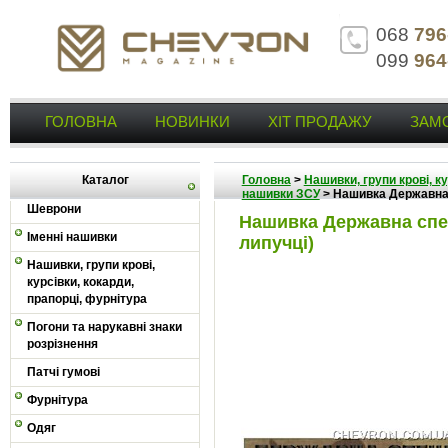
068
796
099
964
ГОЛОВНА
НОВИНКИ
ХІТ ПРОДАЖУ
ЗАМ
Каталог
Головна
>
Нашивки, групи крові, к
нашивки ЗСУ
>
Нашивка Державна 
Шеврони
Нашивка Державна спец
Іменні нашивки
липучці)
Нашивки, групи крові,
курсівки, кокарди,
прапорці, фурнітура
Погони та нарукавні знаки
розрізнення
Патчі гумові
Фурнітура
Одяг