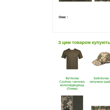
Опис :
З цим товаром купуют
Футболка
Бейсболка 
Coolmax тактична
липучкою (ци
вологовiдводяща
(Олива)