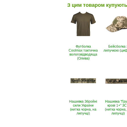
З цим товаром купуют
Футболка
Бейсболка 
Coolmax тактична
липучкою (ци
вологовiдводяща
(Олива)
Нашивка Збройні
Нашивка "Гр
сили України
крові 1+" З
(нитка чорна, на
(нитка чорна,
липучці)
липучці)