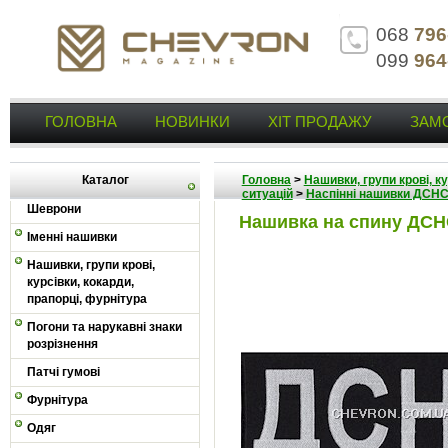
068
796
099
964
ГОЛОВНА
НОВИНКИ
ХІТ ПРОДАЖУ
ЗАМ
Каталог
Головна
>
Нашивки, групи крові, к
ситуацій
>
Наспінні нашивки ДСН
Шеврони
Нашивка на спину ДС
Іменні нашивки
Нашивки, групи крові,
курсівки, кокарди,
прапорці, фурнітура
Погони та нарукавні знаки
розрізнення
Патчі гумові
Фурнітура
Одяг