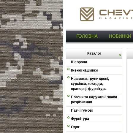
ГОЛОВНА
НОВИНКИ
Каталог
Шеврони
Іменні нашивки
Нашивки, групи крові,
курсівки, кокарди,
прапорці, фурнітура
Погони та нарукавні знаки
розрізнення
Патчі гумові
Фурнітура
Одяг