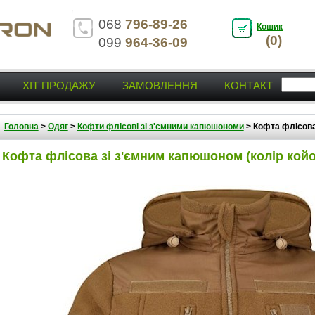
068
796-89-26
Кошик
(0)
099
964-36-09
ХІТ ПРОДАЖУ
ЗАМОВЛЕННЯ
КОНТАКТ
Головна
>
Одяг
>
Кофти флісові зі з'ємними капюшономи
>
Кофта флісова
Кофта флісова зі з'ємним капюшоном (колір койо