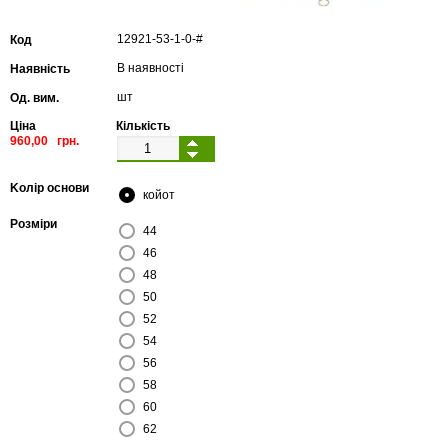
12921
-
53
-
1
-
0
-#
Код
В наявності
Наявність
шт
Од. вим.
Ціна
Кількість
960,00 грн.
Kолір основи
койот
Pозміри
44
46
48
50
52
54
56
58
60
62