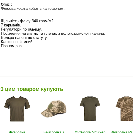
Опис :
Флісова кофта койот з капюшоном.
Щільність флісу 340 грам/м2
7 карманів.
Регулятори по обьему.
Посилення на ліктях та плечах з вологозахисної тканини.
Велкро панелі по статуту.
Капюшон з‘ємний.​
Повномірна.
З цим товаром купують
Футболка
Бейсболка з
Футболка МО (х/б)
Футболка МО 