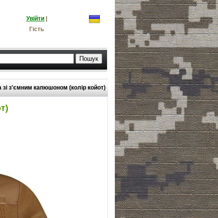
Увійти
|
Гість
 зі з'ємним капюшоном (колір койот)
т)