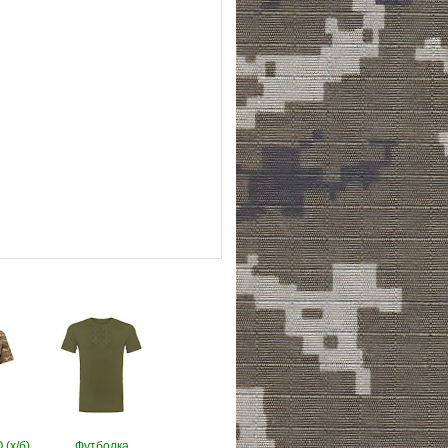
(х/б)
Футболка