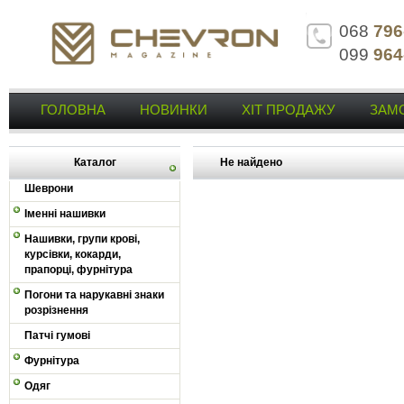
068
796
099
964
ГОЛОВНА
НОВИНКИ
ХІТ ПРОДАЖУ
ЗАМ
Каталог
Не найдено
Шеврони
Іменні нашивки
Нашивки, групи крові,
курсівки, кокарди,
прапорці, фурнітура
Погони та нарукавні знаки
розрізнення
Патчі гумові
Фурнітура
Одяг